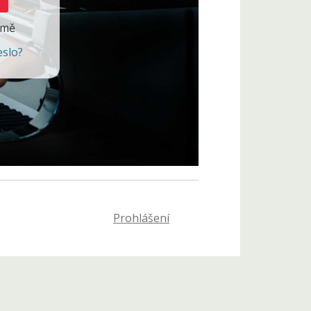
 mě
eslo?
Prohlášení