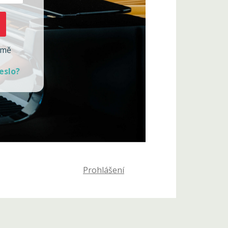
 mě
eslo?
Prohlášení