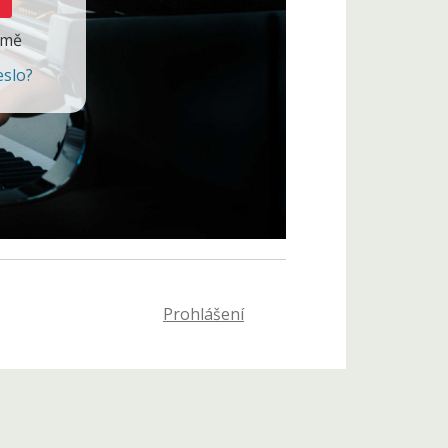
 mě
eslo?
Prohlášení