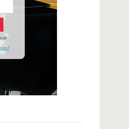
 mě
eslo?