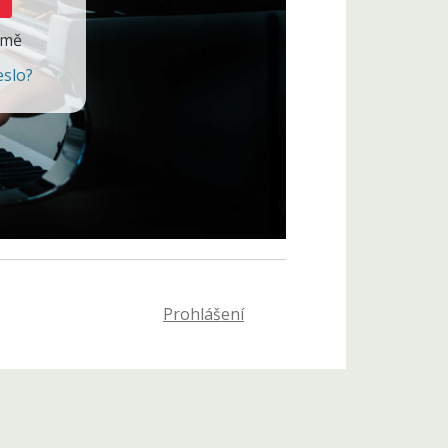
 mě
eslo?
Prohlášení