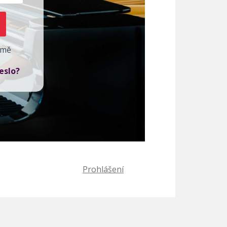
 mě
eslo?
Prohlášení