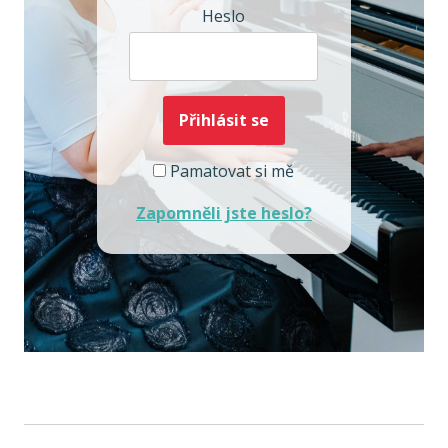
Heslo
Pamatovat si mě
Zapomněli jste heslo?