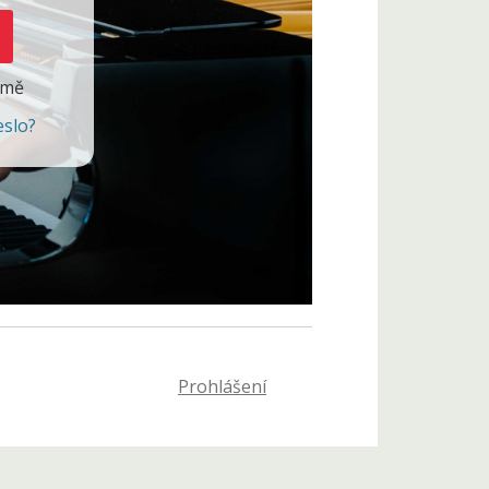
 mě
eslo?
Prohlášení