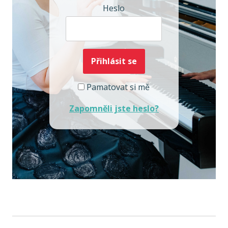
Heslo
Pamatovat si mě
Zapomněli jste heslo?