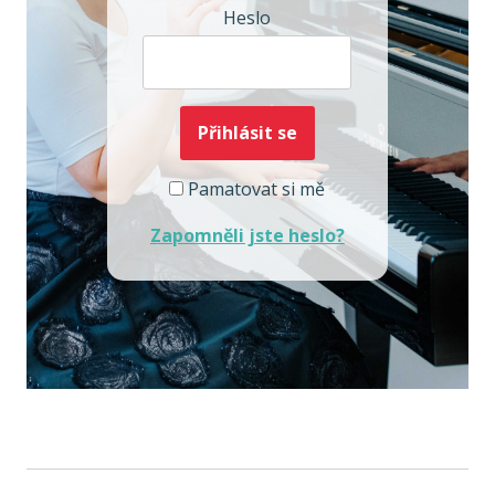
Heslo
Pamatovat si mě
Zapomněli jste heslo?