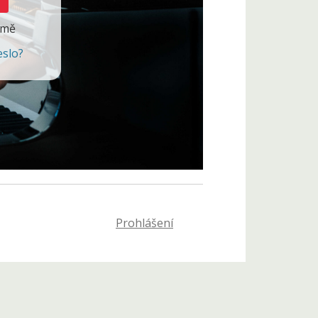
 mě
eslo?
Prohlášení