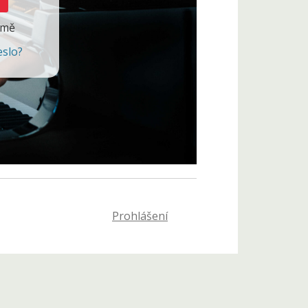
 mě
eslo?
Prohlášení