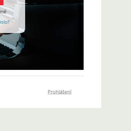
 mě
eslo?
Prohlášení