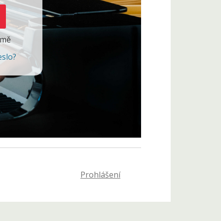
 mě
eslo?
Prohlášení