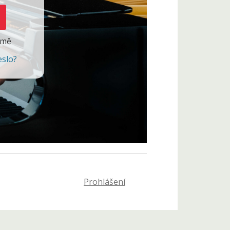
 mě
eslo?
Prohlášení