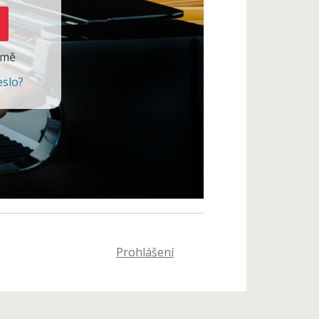
 mě
eslo?
Prohlášení