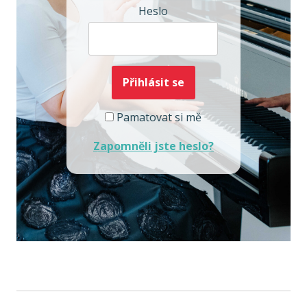
Heslo
Pamatovat si mě
Zapomněli jste heslo?