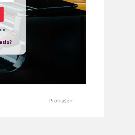
 mě
eslo?
Prohlášení